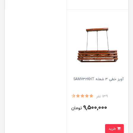
آویز خطی ۳ شعله SAM732KHT
139 نفر
9,500,000
تومان
خرید