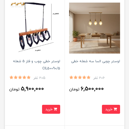
لوستر چوبی السا سه شعله خطی
لوستر خطی چوب و فلز 5 شعله
CIL50090/5
206 نفر
205 نفر
5,900,000
6,500,000
تومان
تومان
خرید
خرید