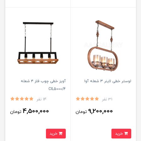
لوستر خطی لاینر 3 شعله آوا
آویز خطی چوب فلز ۴ شعله
CIL5000/4
31 نفر
14 نفر
4,500,000
9,200,000
تومان
تومان
خرید
خرید