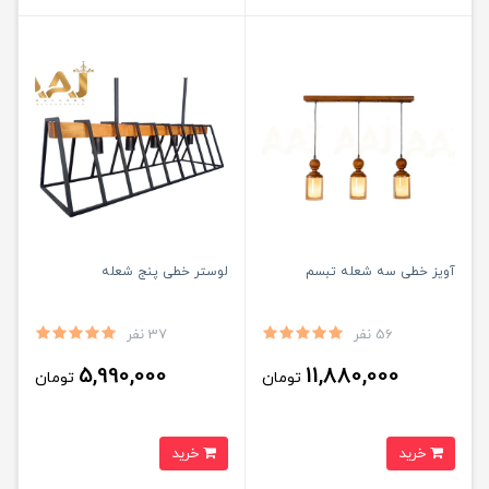
آویز خطی سه شعله تبسم
لوستر خطی پنج شعله
56 نفر
37 نفر
5,990,000
11,880,000
تومان
تومان
خرید
خرید