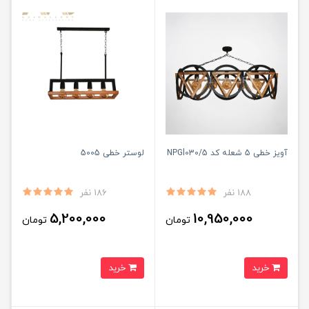
آویز خطی 5 شعله کد NPGl030/5
لوستر خطی 5005
188 نفر
186 نفر
5,200,000
10,950,000
تومان
تومان
خرید
خرید