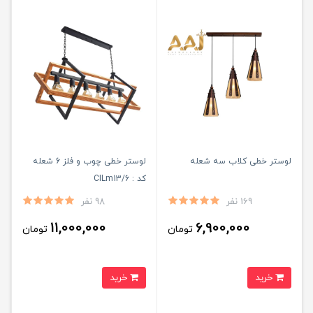
لوستر خطی کلاب سه شعله
لوستر خطی چوب و فلز 6 شعله
کد : CILm13/6
169 نفر
98 نفر
11,000,000
6,900,000
تومان
تومان
خرید
خرید