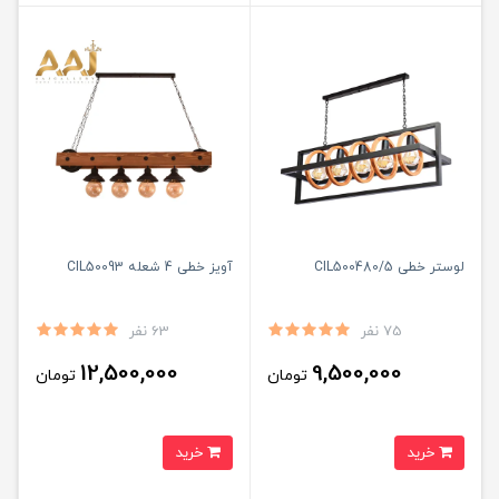
لوستر خطی CIL500480/5
آویز خطی 4 شعله CIL50093
75 نفر
63 نفر
12,500,000
9,500,000
تومان
تومان
خرید
خرید