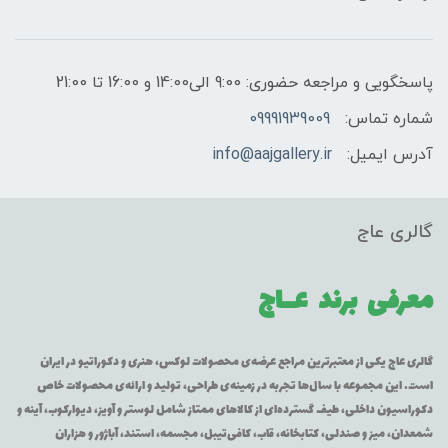
پاسخگویی و مراجعه حضوری: 9:00 الی14:00 و 16:00 تا 21:00
شماره تماس:
09991939009
آدرس ایمیل:
info@aajgallery.ir
گالری عاج
معرفی برند
عــاج
گالری عاج یکی از معتبرترین مراجع عرضه‌ی محصولات لوکس، هنری و دکوراتیو در ایران
است. این مجموعه با سال‌ها تجربه در زمینه‌ی طراحی، تولید و ارائه‌ی محصولات خاص
دکوراسیون داخلی، طیف گسترده‌ای از کالاهای ممتاز شامل لوستر و آویز، دیوارکوب، آینه و
شمعدان، میز و صندلی، کتابخانه، قاب، کافی‌تیبل، مجسمه، استند، آباژور و هزاران