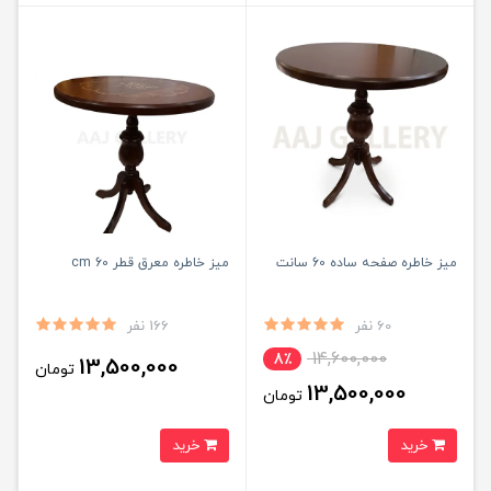
میز خاطره صفحه ساده 60 سانت
میز خاطره معرق قطر 60 cm
60 نفر
166 نفر
14,600,000
8٪
13,500,000
تومان
13,500,000
تومان
خرید
خرید