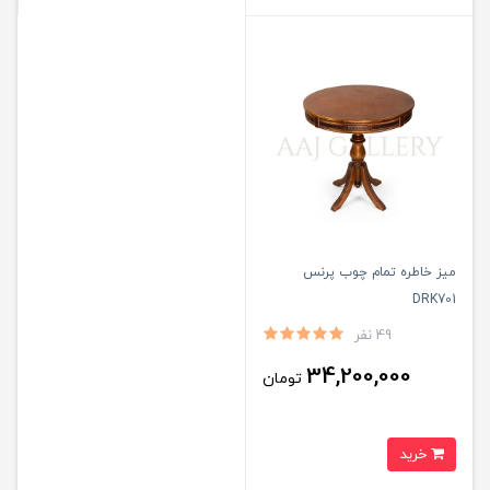
میز خاطره تمام چوب پرنس
DRK701
49 نفر
34,200,000
تومان
خرید