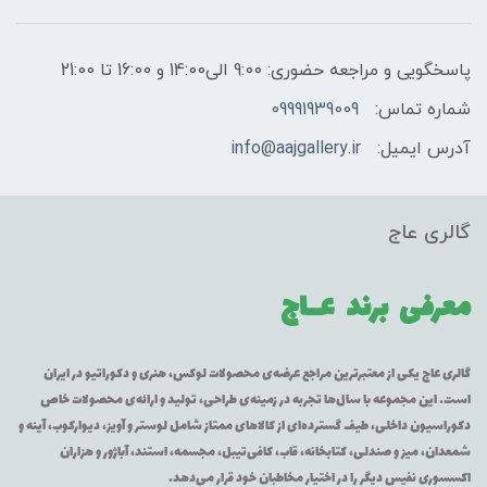
پاسخگویی و مراجعه حضوری: 9:00 الی14:00 و 16:00 تا 21:00
شماره تماس:
09991939009
آدرس ایمیل:
info@aajgallery.ir
گالری عاج
معرفی برند
عــاج
گالری عاج یکی از معتبرترین مراجع عرضه‌ی محصولات لوکس، هنری و دکوراتیو در ایران
است. این مجموعه با سال‌ها تجربه در زمینه‌ی طراحی، تولید و ارائه‌ی محصولات خاص
دکوراسیون داخلی، طیف گسترده‌ای از کالاهای ممتاز شامل لوستر و آویز، دیوارکوب، آینه و
شمعدان، میز و صندلی، کتابخانه، قاب، کافی‌تیبل، مجسمه، استند، آباژور و هزاران
اکسسوری نفیس دیگر را در اختیار مخاطبان خود قرار می‌دهد.