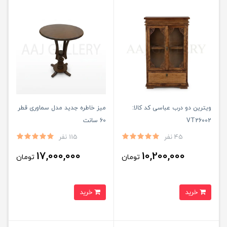
ویترین دو درب عباسی کد کالا:
میز خاطره جدید مدل سماوری قطر
VT26002
60 سانت
45 نفر
115 نفر
17,000,000
10,200,000
تومان
تومان
خرید
خرید