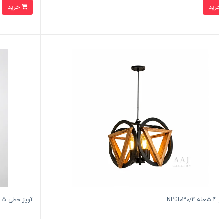
خرید
NPG
آویز خطی 5 شعله کد NPGl030/5