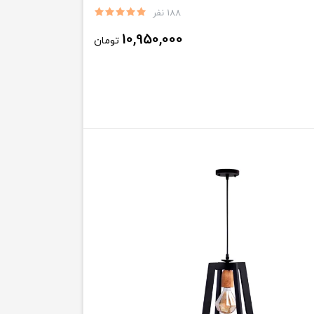
188 نفر
10,950,000
تومان