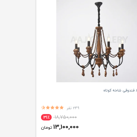
249 نفر
18,750,000
31٪
13,100,000
تومان