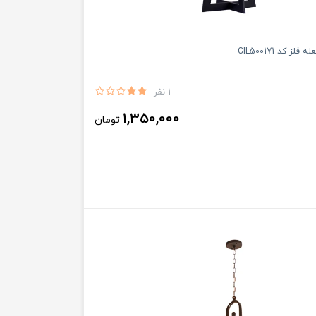
ز کد CIL500171
1 نفر
1,350,000
تومان