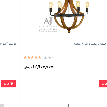
ئونارد چوب و فلز 6 شعله
لوستر آویز 6 شعله چوبی اوپال
130 نفر
12,900,000
تومان
خرید