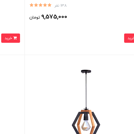
138 نفر
9,575,000
تومان
خرید