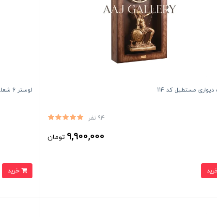
یواری مستطیل کد 114
لوستر 6 شعله عمودی سکان CIL50092
94 نفر
9,900,000
تومان
خرید