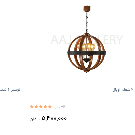
ال
لوستر 6 شعله اوپال
74 نفر
5,400,000
تومان