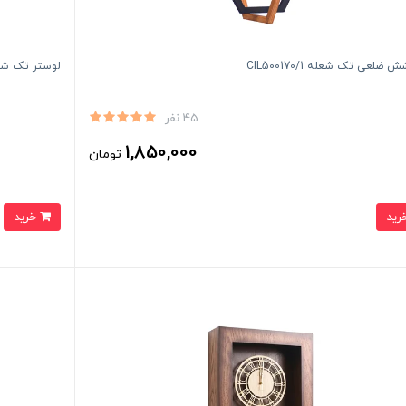
 ضلعی تک شعله CIL500170/1
لوستر تک شعله فل
45 نفر
1,850,000
تومان
خرید