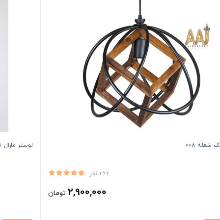
ک شعله 008
لوستر مارال 8 فندوقی شاخه کوتاه
262 نفر
2,900,000
تومان