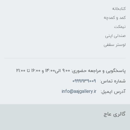
کتابخانه
کمد و کمدچه
نیمکت
صندلی اپنی
لوستر سقفی
پاسخگویی و مراجعه حضوری: 9:00 الی14:00 و 16:00 تا 21:00
شماره تماس:
09991939009
آدرس ایمیل:
info@aajgallery.ir
گالری عاج