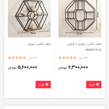
شلف باکس دیواری 8 ضلعی
شلف باکس دیواری
MXBX29013
129 نفر
34 نفر
5,600,000
6,300,000
تومان
تومان
خرید
خرید