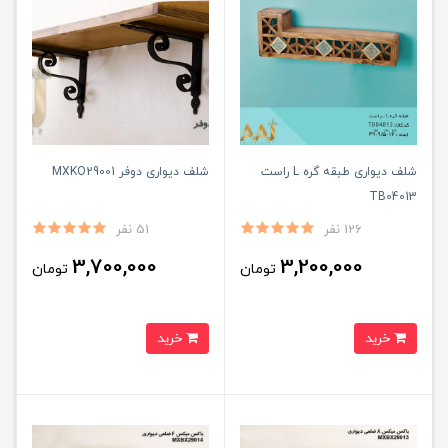
شلف دیواری طبقه گره L راست
شلف دیواری دوفر MXKO29001
TB04013
126 نفر
51 نفر
3,700,000
3,200,000
تومان
تومان
خرید
خرید