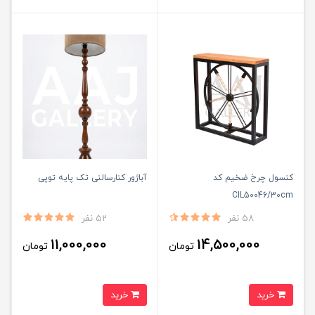
کنسول چرخ ضخیم کد
آباژور کنارسالنی تک پایه توپی
CIL50046/30cm
58 نفر
52 نفر
11,000,000
14,500,000
تومان
تومان
خرید
خرید