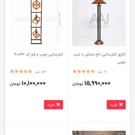
آباژور کنارسالنی تاج مشکی با شید
کنارسالنی چوب و فلز کد 40042
چوبی
19 نفر
53 نفر
10,100,000
15,990,000
تومان
تومان
خرید
خرید