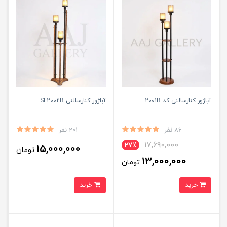
آباژور کنارسالنی کد 2001B
آباژور کنارسالنی SL2002B
86 نفر
201 نفر
17,690,000
27٪
15,000,000
تومان
13,000,000
تومان
خرید
خرید