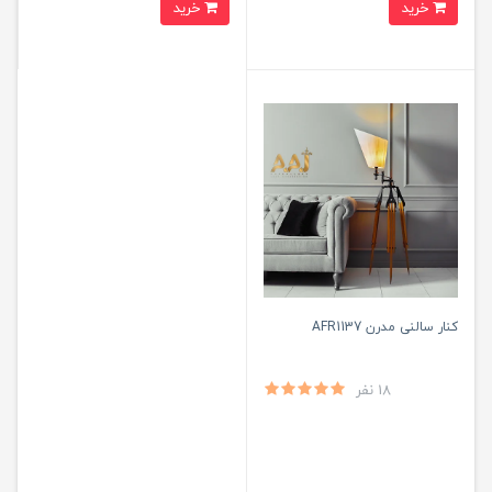
خرید
خرید
کنار سالنی مدرن AFR1137
18 نفر