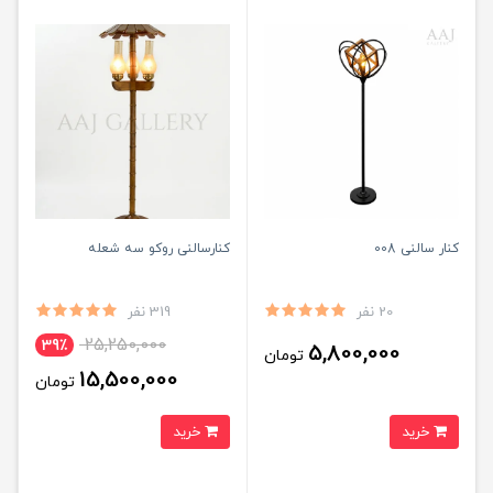
کنار سالنی 008
کنارسالنی روکو سه شعله
20 نفر
319 نفر
25,250,000
39٪
5,800,000
تومان
15,500,000
تومان
خرید
خرید