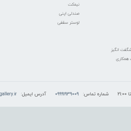
نیمکت
صندلی اپنی
لوستر سقفی
گفت انگیز
 همکاری
شماره تماس:
09991939009
آدرس ایمیل:
allery.ir