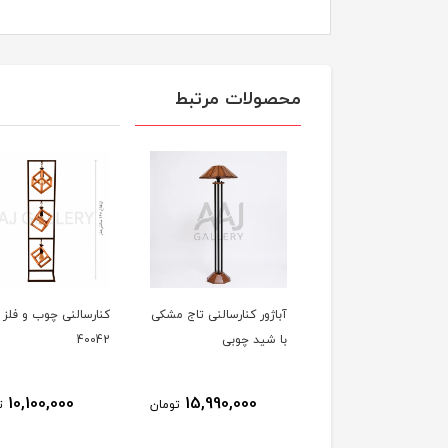
محصولات مرتبط
ور کنارسالنی مارال (
آباژور کنارسالنی تاج مشکی
کنارسالنی چوب و فلز 
ی مات )
با شید چوبی
40042
10,100,000
15,990,000
18,750,000
تومان
تومان
ت