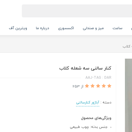
ساعت
میز و صندلی
اکسسوری
درباره ما
ویترین آف
 کلاب
کنار سالنی سه شعله کلاب
AAJ-TAG : DAR
از 253
دسته :
آباژور کنارسالنی
ویژگی‌های محصول
جنس بدنه: چوب طبیعی