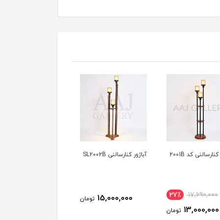
نارسالنی کد 2001B
آباژور کنارسالنی SL2002B
آباژور سالنی اوپال
27٪
17,690,000
18,200,000
15,000,000
تومان
توم
13,000,000
تومان