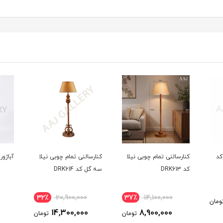
کد
کنارسالنی تمام چوبی نیلا
کنارسالنی تمام چوبی نیلا
آباژور ک
کد DRK613
سه گل کد DRK614
32٪
20,900,000
37٪
14,100,000
ومان
14,300,000
8,900,000
تومان
تومان