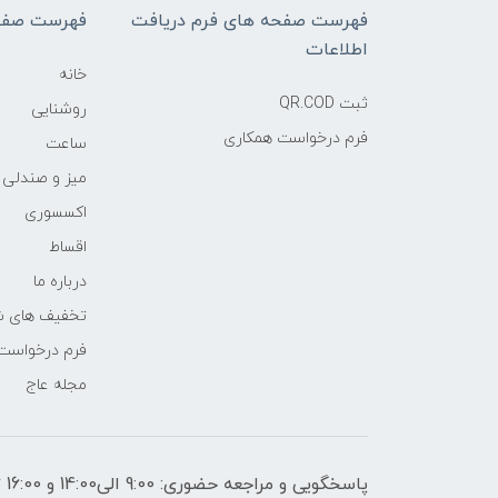
فهرست صفحه های فرم دریافت
فهرست صفح
اطلاعات
خانه
ثبت QR.COD
روشنایی
فرم درخواست همکاری
ساعت
میز و صندلی
اکسسوری
اقساط
درباره ما
تخفیف های ش
فرم درخواست
مجله عاج
پاسخگویی و مراجعه حضوری: 9:00 الی14:00 و 16:00 تا 21:00