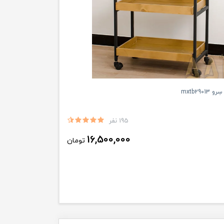
mxtb2901
195 نفر
16,500,000
تومان