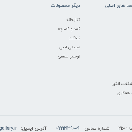
ه های اصلی
دیگر محصولات
کتابخانه
کمد و کمدچه
نیمکت
صندلی اپنی
لوستر سقفی
گفت انگیز
 همکاری
شماره تماس:
09991939009
آدرس ایمیل:
allery.ir