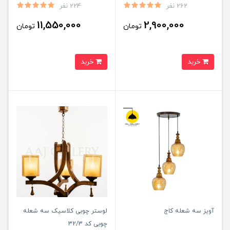
262 نفر
224 نفر
11,550,000
2,900,000
تومان
تومان
خرید
خرید
آویز سه شعله کاج
لوستر چوبی کلاسیک سه شعله
چوبی کد 32/3