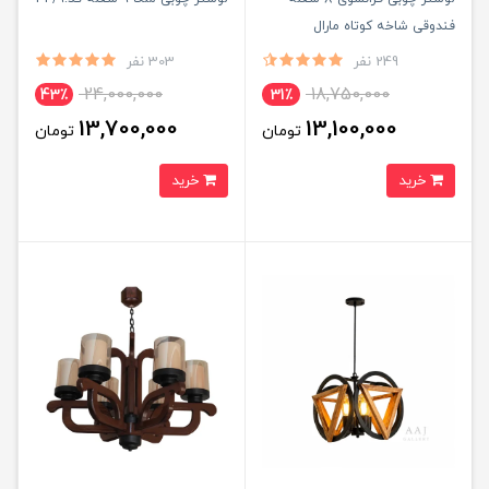
فندوقی شاخه کوتاه مارال
249 نفر
303 نفر
24,000,000
18,750,000
43٪
31٪
13,700,000
13,100,000
تومان
تومان
خرید
خرید