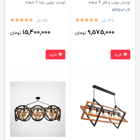
لوستر چوب و فلز 4 شعله
لوستر چوبی یلدا 6 شعله
NPGl030/4
138 نفر
151 نفر
15,400,000
9,575,000
تومان
تومان
خرید
خرید