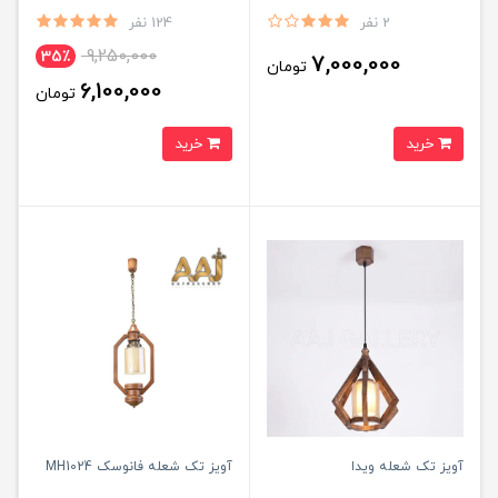
2 نفر
124 نفر
9,250,000
35٪
7,000,000
تومان
6,100,000
تومان
خرید
خرید
آویز تک شعله ویدا
آویز تک شعله فانوسک MH1024