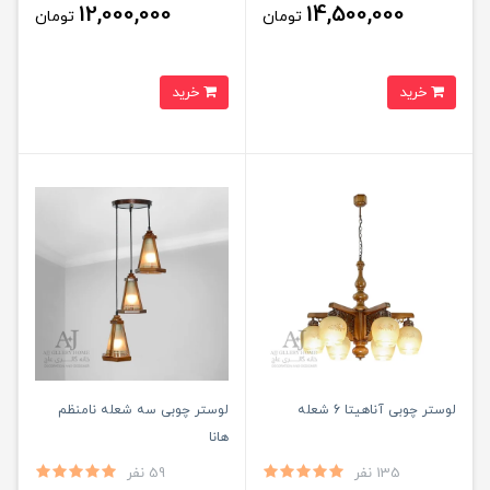
12,000,000
14,500,000
تومان
تومان
خرید
خرید
لوستر چوبی آناهیتا 6 شعله
لوستر چوبی سه شعله نامنظم
هانا
135 نفر
59 نفر