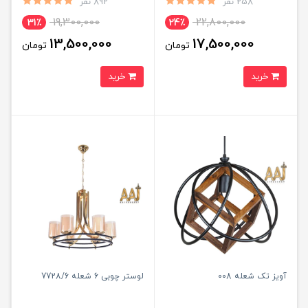
258 نفر
892 نفر
19,300,000
22,800,000
31٪
24٪
13,500,000
17,500,000
تومان
تومان
خرید
خرید
آویز تک شعله 008
لوستر چوبی 6 شعله 7728/6