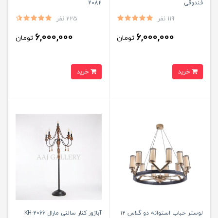
فندوقی
2082
119 نفر
225 نفر
6,000,000
6,000,000
تومان
تومان
خرید
خرید
لوستر حباب استوانه‌ دو گلاس ۱۲
آباژور کنار سالنی مارال 2066-KH