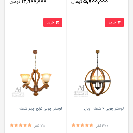
12,900,000
5,700,000
تومان
تومان
خرید
خرید
لوستر چوبی 6 شعله اوپال
لوستر چوبی ترنج چهار شعله
300 نفر
78 نفر