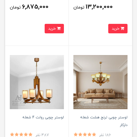
6,875,000
13,200,000
تومان
تومان
خرید
خرید
لوستر چوبی ترنج هشت شعله
لوستر چوبی رولت 4 شعله
دارکار
186 نفر
487 نفر