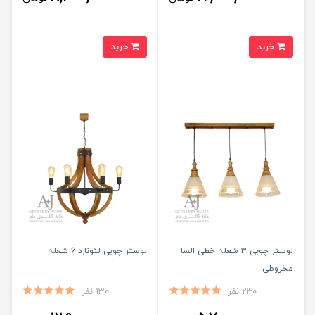
خرید
خرید
لوستر چوبی 3 شعله خطی السا
لوستر چوبی لئونارد 6 شعله
مخروطی
240 نفر
130 نفر