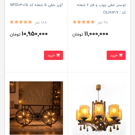
لوستر خطی چوب و فلز 6 شعله
آویز خطی 5 شعله کد NPGl030/5
کد : CILm13/6
98 نفر
188 نفر
10,950,000
11,000,000
تومان
تومان
خرید
خرید