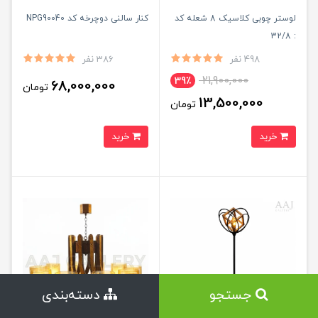
لوستر چوبی کلاسیک 8 شعله کد
کنار سالنی دوچرخه کد NPG90040
: 32/8
498 نفر
386 نفر
21,900,000
39٪
68,000,000
تومان
13,500,000
تومان
خرید
خرید
جستجو
دسته‌بندی