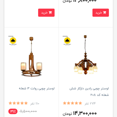
14,800,000
تومان
خرید
خرید
لوستر چوبی رادین دارکار شش
لوستر چوبی رولت 3 شعله
شعله کد 208
274 نفر
110 نفر
11,500,000
31٪
14,300,000
تومان