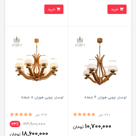
خرید
خرید
لوستر چوبی هوران 4 شعله
لوستر چوبی هوران 8 شعله
260 نفر
312 نفر
23,900,000
23٪
10,700,000
تومان
18,600,000
تومان