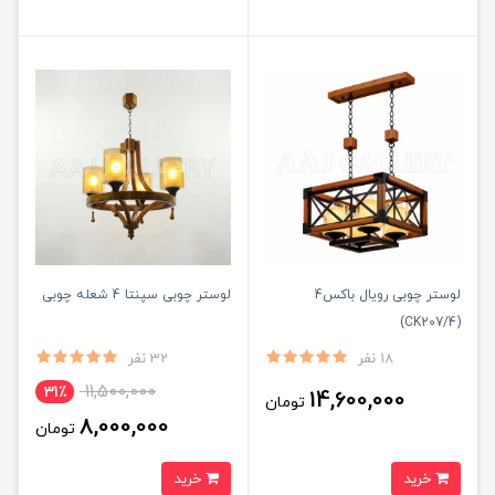
لوستر چوبی رویال باکس4
لوستر چوبی سپنتا 4 شعله چوبی
(CK207/4)
18 نفر
32 نفر
11,500,000
31٪
14,600,000
تومان
8,000,000
تومان
خرید
خرید