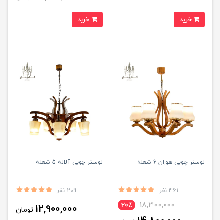
خرید
خرید
لوستر چوبی هوران 6 شعله
لوستر چوبی آلاله 5 شعله
461 نفر
209 نفر
18,300,000
20٪
12,900,000
تومان