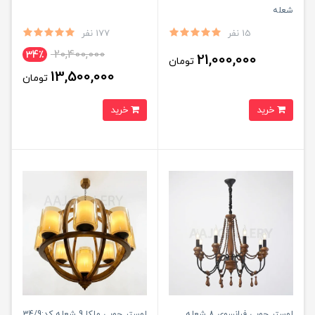
شعله
15 نفر
177 نفر
20,400,000
34٪
21,000,000
تومان
13,500,000
تومان
خرید
خرید
لوستر چوبی فرانسوی 8 شعله
لوستر چوبی ملکا 9 شعله کد:34/9