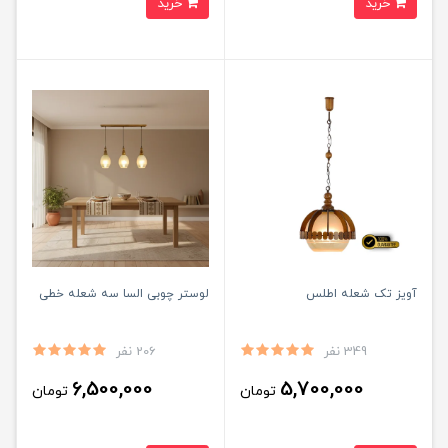
خرید
خرید
آویز تک شعله اطلس
لوستر چوبی السا سه شعله خطی
349 نفر
206 نفر
6,500,000
5,700,000
تومان
تومان