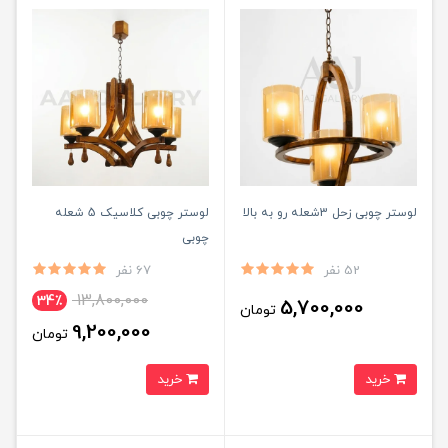
لوستر چوبی زحل 3شعله رو به بالا
لوستر چوبی کلاسیک 5 شعله
چوبی
52 نفر
67 نفر
13,800,000
34٪
5,700,000
تومان
9,200,000
تومان
خرید
خرید