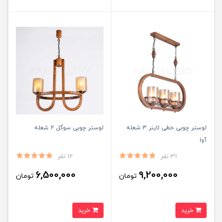
لوستر چوبی خطی لاینر 3 شعله
لوستر چوبی سوگل 2 شعله
آوا
31 نفر
12 نفر
6,500,000
9,200,000
تومان
تومان
خرید
خرید