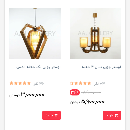
لوستر چوبی تابان 3 شعله
لوستر چوبی تک شعله الماس
33 نفر
36 نفر
8,900,000
34٪
3,000,000
تومان
5,900,000
تومان
خرید
خرید