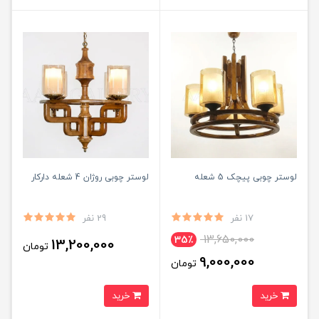
لوستر چوبی پیچک 5 شعله
لوستر چوبی روژان 4 شعله دارکار
17 نفر
29 نفر
13,650,000
35٪
13,200,000
تومان
9,000,000
تومان
خرید
خرید