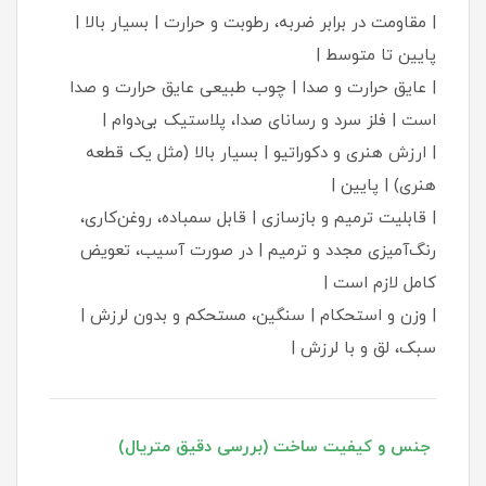
| مقاومت در برابر ضربه، رطوبت و حرارت | بسیار بالا |
پایین تا متوسط |
| عایق حرارت و صدا | چوب طبیعی عایق حرارت و صدا
است | فلز سرد و رسانای صدا، پلاستیک بی‌دوام |
| ارزش هنری و دکوراتیو | بسیار بالا (مثل یک قطعه
هنری) | پایین |
| قابلیت ترمیم و بازسازی | قابل سمباده، روغن‌کاری،
رنگ‌آمیزی مجدد و ترمیم | در صورت آسیب، تعویض
کامل لازم است |
| وزن و استحکام | سنگین، مستحکم و بدون لرزش |
سبک، لق و با لرزش |
جنس و کیفیت ساخت (بررسی دقیق متریال)