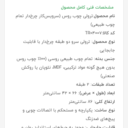
مشخصات فنی کامل محصول
نام محصول
:ترولی چوب روس (سرویس‌کار چرخ‌دار تمام
چوب طبیعی)
کد کالا:
TR04007
نوع محصول:
ترولی سرو دو طبقه چرخ‌دار با قابلیت
جابجایی
جنس بدنه:
تمام چوب طبیعی روسی (۱۰۰٪ چوب روس
بدون هیچ گونه مواد ترکیبی، MDF، نئوپان یا روکش
صنعتی)
تعداد طبقات:
۲ طبقه
ابعاد (طول × عرض):
۶۶ × ۴۲ سانتی‌متر
ارتفاع کلی:
۸۶ سانتی‌متر
نوع ساخت:
یکپارچه و مستحکم با اتصالات چوبی و
پیچ‌های ضدزنگ
قابلیت جابجایی:
مجهز به چرخ‌های استاندارد روان و