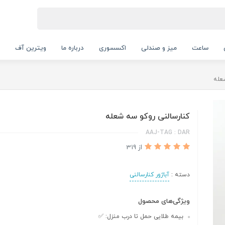
ساعت
میز و صندلی
اکسسوری
درباره ما
ویترین آف
عله
کنارسالنی روکو سه شعله
AAJ-TAG : DAR
از 319
دسته :
آباژور کنارسالنی
ویژگی‌های محصول
بیمه طلایی حمل تا درب منزل: ✅