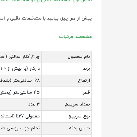
بخش اول: مشخصات فنی روکو سه‌شعله؛ شناخ
پیش از هر چیز، بیایید با مشخصات دقیق و استا
مشخصه جزئیات
نام محصول
چراغ کنار سالنی (اس
برند
دارکار (با بیش از ۴۰ سال سابقه در تولید محصولات چوبی)
ارتفاع
۱۶۸ سانتی‌متر (بلندقامت‌ترین گزینه برای فضاهای بزرگ)
قطر
۴۵ سانتی‌متر (پخش نور گسترده و یکنواخت)
تعداد سرپیچ
۳ عدد
نوع سرپیچ
معمولی E27 (استاندارد و در دسترس)
جنس بدنه
تمام چوب روسی طبی