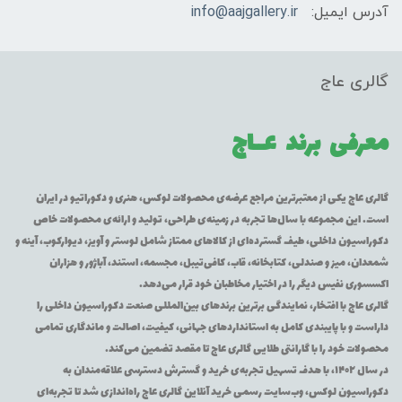
آدرس ایمیل:
info@aajgallery.ir
گالری عاج
معرفی برند
عــاج
گالری عاج یکی از معتبرترین مراجع عرضه‌ی محصولات لوکس، هنری و دکوراتیو در ایران
است. این مجموعه با سال‌ها تجربه در زمینه‌ی طراحی، تولید و ارائه‌ی محصولات خاص
دکوراسیون داخلی، طیف گسترده‌ای از کالاهای ممتاز شامل لوستر و آویز، دیوارکوب، آینه و
شمعدان، میز و صندلی، کتابخانه، قاب، کافی‌تیبل، مجسمه، استند، آباژور و هزاران
اکسسوری نفیس دیگر را در اختیار مخاطبان خود قرار می‌دهد.
گالری عاج با افتخار، نمایندگی برترین برندهای بین‌المللی صنعت دکوراسیون داخلی را
داراست و با پایبندی کامل به استانداردهای جهانی، کیفیت، اصالت و ماندگاری تمامی
محصولات خود را با گارانتی طلایی گالری عاج تا مقصد تضمین می‌کند.
در سال ۱۴۰۲، با هدف تسهیل تجربه‌ی خرید و گسترش دسترسی علاقه‌مندان به
دکوراسیون لوکس، وب‌سایت رسمی خرید آنلاین گالری عاج راه‌اندازی شد تا تجربه‌ای