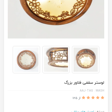
لوستر سقفی فلاور بزرگ
AAJ-TAG : MASH
از 125
دسته :
لوستر های سقفی