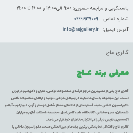
پاسخگویی و مراجعه حضوری: 9:00 الی14:00 و 16:00 تا 21:00
شماره تماس:
09991939009
آدرس ایمیل:
info@aajgallery.ir
گالری عاج
معرفی برند
عــاج
گالری عاج یکی از معتبرترین مراجع عرضه‌ی محصولات لوکس، هنری و دکوراتیو در ایران
است. این مجموعه با سال‌ها تجربه در زمینه‌ی طراحی، تولید و ارائه‌ی محصولات خاص
دکوراسیون داخلی، طیف گسترده‌ای از کالاهای ممتاز شامل لوستر و آویز، دیوارکوب، آینه و
شمعدان، میز و صندلی، کتابخانه، قاب، کافی‌تیبل، مجسمه، استند، آباژور و هزاران
اکسسوری نفیس دیگر را در اختیار مخاطبان خود قرار می‌دهد.
گالری عاج با افتخار، نمایندگی برترین برندهای بین‌المللی صنعت دکوراسیون داخلی را