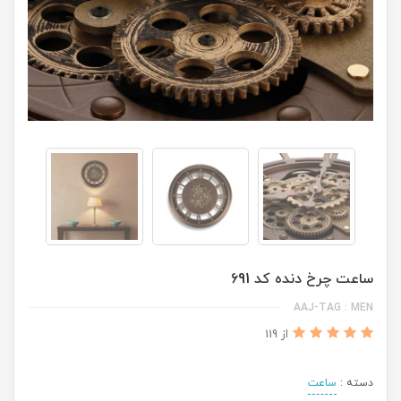
ساعت چرخ دنده کد 691
AAJ-TAG : MEN
از 119
دسته :
ساعت