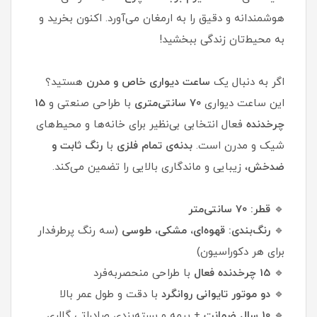
هوشمندانه و دقیق را به ارمغان می‌آورد. اکنون بخرید و
به محیط‌تان زندگی ببخشید!
اگر به دنبال یک
ساعت دیواری خاص و مدرن
هستید؟
این ساعت دیواری
70 سانتی‌متری
با طراحی صنعتی و
15
چرخدنده
فعال انتخابی بی‌نظیر برای خانه‌ها و محیط‌های
شیک و مدرن است.
بدنه‌ی تمام فلزی
با
ر
نگ ثابت و
ضدخش
، زیبایی و ماندگاری بالایی را تضمین می‌کند.
🔹
قطر: 70 سانتی‌متر
🔹
رنگ‌بندی: قهوه‌ای، مشکی، طوسی
(سه رنگ پرطرفدار
برای هر دکوراسیون)
🔹
15 چرخدنده فعال
با طراحی منحصربه‌فرد
🔹
دو موتور تایوانی روانگرد
با دقت و طول عمر بالا
🔹
10 سال ضمانت
+ بیمه و بسته‌بندی صادراتی گالری