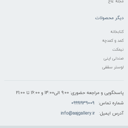
مجله عاج
دیگر محصولات
کتابخانه
کمد و کمدچه
نیمکت
صندلی اپنی
لوستر سقفی
پاسخگویی و مراجعه حضوری: 9:00 الی14:00 و 16:00 تا 21:00
شماره تماس:
09991939009
آدرس ایمیل:
info@aajgallery.ir