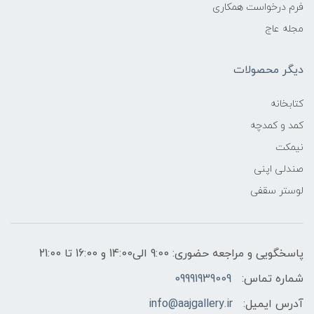
فرم درخواست همکاری
مجله عاج
دیگر محصولات
کتابخانه
کمد و کمدچه
نیمکت
صندلی اپنی
لوستر سقفی
پاسخگویی و مراجعه حضوری: 9:00 الی14:00 و 16:00 تا 21:00
شماره تماس:
09991939009
آدرس ایمیل:
info@aajgallery.ir