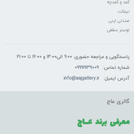
کمد و کمدچه
نیمکت
صندلی اپنی
لوستر سقفی
پاسخگویی و مراجعه حضوری: 9:00 الی14:00 و 16:00 تا 21:00
شماره تماس:
09991939009
آدرس ایمیل:
info@aajgallery.ir
گالری عاج
معرفی برند
عــاج