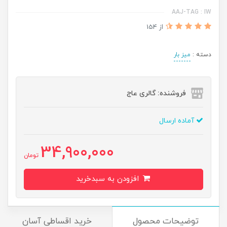
AAJ-TAG : IW
از 154
دسته :
میز بار
فروشنده: گالری عاج
آماده ارسال
34,900,000
تومان
افزودن به سبدخرید
توضیحات محصول
خرید اقساطی آسان