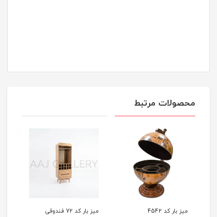
محصولات مرتبط
میز بار کد 4542
میز بار کد 72 فندوقی
میز 