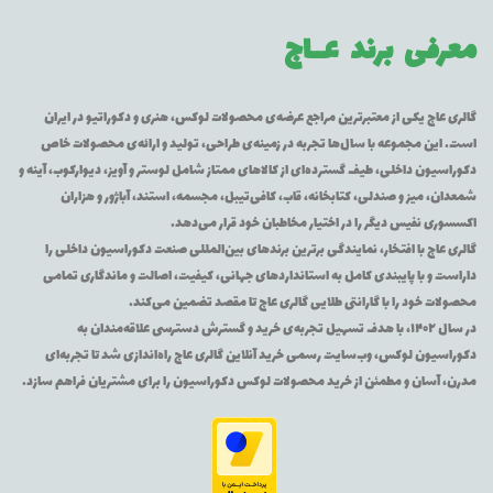
معرفی برند
عــاج
گالری عاج یکی از معتبرترین مراجع عرضه‌ی محصولات لوکس، هنری و دکوراتیو در ایران
است. این مجموعه با سال‌ها تجربه در زمینه‌ی طراحی، تولید و ارائه‌ی محصولات خاص
دکوراسیون داخلی، طیف گسترده‌ای از کالاهای ممتاز شامل لوستر و آویز، دیوارکوب، آینه و
شمعدان، میز و صندلی، کتابخانه، قاب، کافی‌تیبل، مجسمه، استند، آباژور و هزاران
اکسسوری نفیس دیگر را در اختیار مخاطبان خود قرار می‌دهد.
گالری عاج با افتخار، نمایندگی برترین برندهای بین‌المللی صنعت دکوراسیون داخلی را
داراست و با پایبندی کامل به استانداردهای جهانی، کیفیت، اصالت و ماندگاری تمامی
محصولات خود را با گارانتی طلایی گالری عاج تا مقصد تضمین می‌کند.
در سال ۱۴۰۲، با هدف تسهیل تجربه‌ی خرید و گسترش دسترسی علاقه‌مندان به
دکوراسیون لوکس، وب‌سایت رسمی خرید آنلاین گالری عاج راه‌اندازی شد تا تجربه‌ای
مدرن، آسان و مطمئن از خرید محصولات لوکس دکوراسیون را برای مشتریان فراهم سازد.