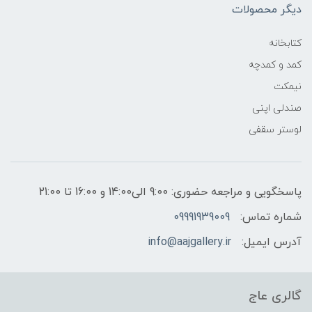
دیگر محصولات
کتابخانه
کمد و کمدچه
نیمکت
صندلی اپنی
لوستر سقفی
پاسخگویی و مراجعه حضوری: 9:00 الی14:00 و 16:00 تا 21:00
شماره تماس:
09991939009
آدرس ایمیل:
info@aajgallery.ir
گالری عاج