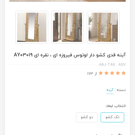
آینه قدی کشو دار لوتوس فیروزه ای ، نقره ای AY03019
AAJ-TAG : ASU
از 173
دسته :
آینه
انتخاب ابعاد:
تک کشو
دو کشو