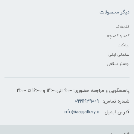
دیگر محصولات
کتابخانه
کمد و کمدچه
نیمکت
صندلی اپنی
لوستر سقفی
پاسخگویی و مراجعه حضوری: 9:00 الی14:00 و 16:00 تا 21:00
شماره تماس:
09991939009
آدرس ایمیل:
info@aajgallery.ir