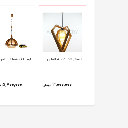
تر تک شعله الماس
آویز تک شعله اطلس
لوستر تک شعله چوب
پرچین
4,800,000
5,700,000
3,000,000
تومان
تومان
ت