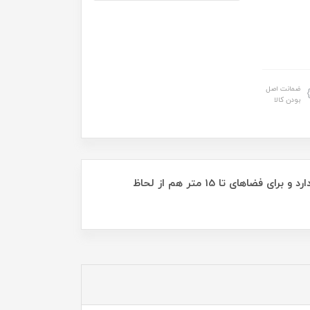
ضمانت اصل
بودن کالا
لوستر هلال تک شعله مربع از جنس چوب روس طبیعی با حباب شیشه ای می باشد .همچنین قابلیت تنظیم ارتفاع را دارد و برای فضاهای تا 15 متر هم از لحاظ