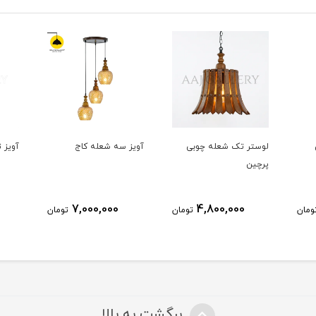
ی
آویز سه شعله کاج
آویز تک شعله ویدا
آویز 
1024
36٪
3,850,000
7,000,000
ومان
تومان
2,500,000
تومان
برگشت به بالا