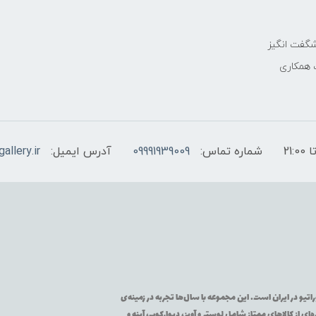
گفت انگیز
 همکاری
شماره تماس:
09991939009
آدرس ایمیل:
allery.ir
تیو در ایران است. این مجموعه با سال‌ها تجربه در زمینه‌ی
از کالاهای ممتاز شامل لوستر و آویز، دیوارکوب، آینه و