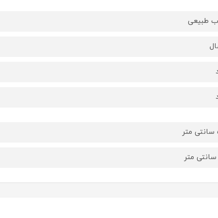
 طبیعی
ر