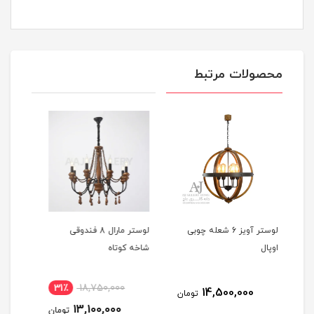
محصولات مرتبط
بی
لوستر مارال 8 فندوقی
لوستر 4 شعله NPGl030/4
شاخه کوتاه
30/5
31٪
18,750,000
9,575,000
مان
تومان
13,100,000
تومان