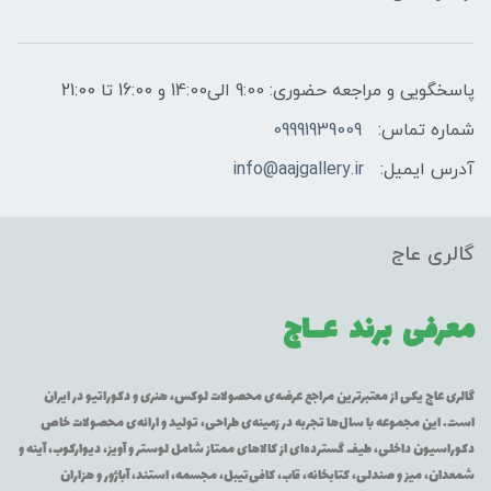
پاسخگویی و مراجعه حضوری: 9:00 الی14:00 و 16:00 تا 21:00
شماره تماس:
09991939009
آدرس ایمیل:
info@aajgallery.ir
گالری عاج
معرفی برند
عــاج
گالری عاج یکی از معتبرترین مراجع عرضه‌ی محصولات لوکس، هنری و دکوراتیو در ایران
است. این مجموعه با سال‌ها تجربه در زمینه‌ی طراحی، تولید و ارائه‌ی محصولات خاص
دکوراسیون داخلی، طیف گسترده‌ای از کالاهای ممتاز شامل لوستر و آویز، دیوارکوب، آینه و
شمعدان، میز و صندلی، کتابخانه، قاب، کافی‌تیبل، مجسمه، استند، آباژور و هزاران