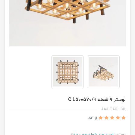
لوستر ۹ شعله CIL500570/9
AAJ-TAG : CIL
از 54
دسته :
لوسترچند شعله چوب و فلز