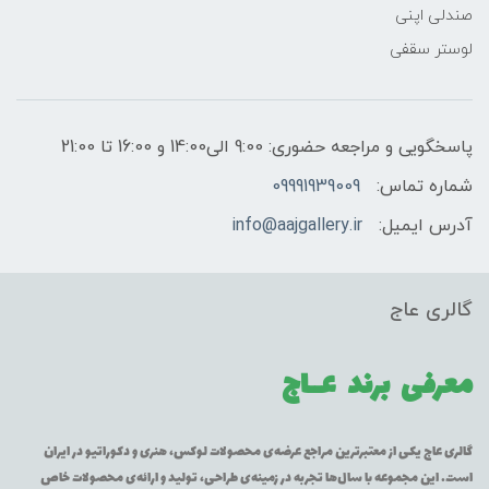
صندلی اپنی
لوستر سقفی
پاسخگویی و مراجعه حضوری: 9:00 الی14:00 و 16:00 تا 21:00
شماره تماس:
09991939009
آدرس ایمیل:
info@aajgallery.ir
گالری عاج
معرفی برند
عــاج
گالری عاج یکی از معتبرترین مراجع عرضه‌ی محصولات لوکس، هنری و دکوراتیو در ایران
است. این مجموعه با سال‌ها تجربه در زمینه‌ی طراحی، تولید و ارائه‌ی محصولات خاص