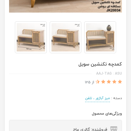
کمدچه تکنشین سویل
AAJ-TAG : ASU
از 125
دسته :
میز آباژور ، تلفن
ویژگی‌های محصول
فروشنده: گالری عاج