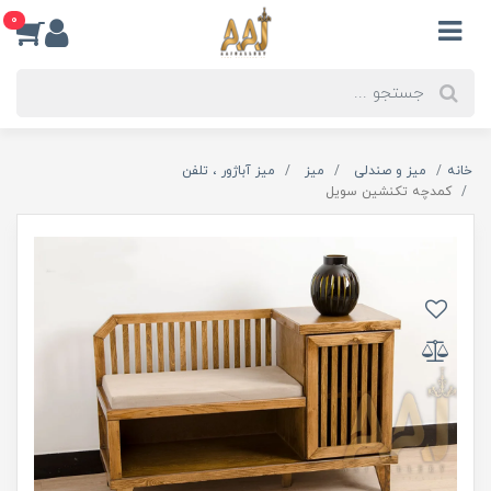
0
خانه
میز و صندلی
میز
میز آباژور ، تلفن
کمدچه تکنشین سویل