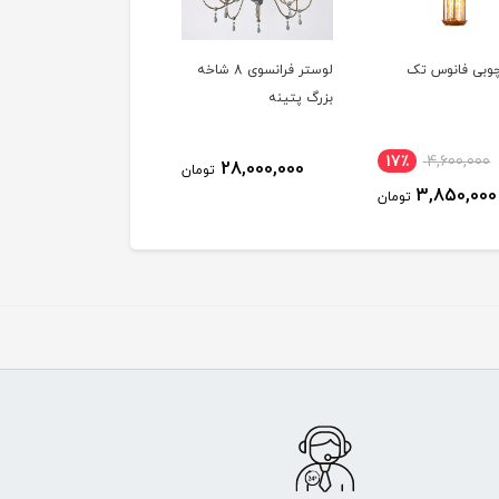
چوبی فانوس تک
لوستر فرانسوی 8 شاخه
آویز تک شعله پاور
بزرگ پتینه
17٪
4,600,000
1,200,000
28,000,000
تومان
توم
3,850,000
تومان