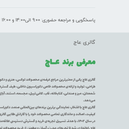
پاسخگویی و مراجعه حضوری: 9:00 الی14:00 و 16:00 تا 21:00
گالری عاج
معرفی برند
عــاج
گالری عاج یکی از معتبرترین مراجع عرضه‌ی محصولات لوکس، هنری و دکورا
طراحی، تولید و ارائه‌ی محصولات خاص دکوراسیون داخلی، طیف گسترده‌ای 
شمعدان، میز و صندلی، کتابخانه، قاب، کافی‌تیبل، مجسمه، استند، آباژور
می‌دهد.
گالری عاج با افتخار، نمایندگی برترین برندهای بین‌المللی صنعت دکوراس
کیفیت، اصالت و ماندگاری تمامی محصولات خود را با گارانتی طلایی گالر
در سال ۱۴۰۲، با هدف تسهیل تجربه‌ی خرید و گسترش دسترسی عل
عاج راه‌اندازی شد تا تجربه‌ای مدرن، آسان و مطمئن از خرید محصولات 