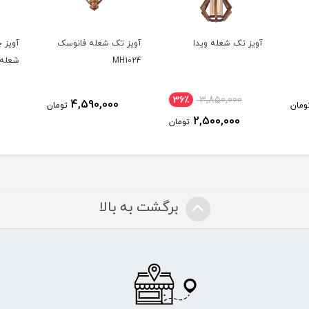
آویز تک شعله ویدا
آویز تک شعله فانوسک
آویز 
MH1024
شعله
36٪
3,850,000
4,590,000
ومان
تومان
2,500,000
تومان
برگشت به بالا