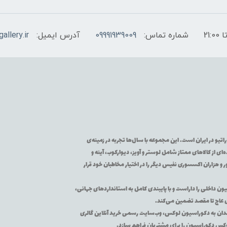
شماره تماس:
09991939009
آدرس ایمیل:
allery.ir
تیو در ایران است. این مجموعه با سال‌ها تجربه در زمینه‌ی
از کالاهای ممتاز شامل لوستر و آویز، دیوارکوب، آینه و
 و هزاران اکسسوری نفیس دیگر را در اختیار مخاطبان خود قرار
یون داخلی را داراست و با پایبندی کامل به استانداردهای جهانی،
ی عاج تا مقصد تضمین می‌کند.
اقه‌مندان به دکوراسیون لوکس، وب‌سایت رسمی خرید آنلاین گالری
لوکس دکوراسیون را برای مشتریان فراهم سازد.