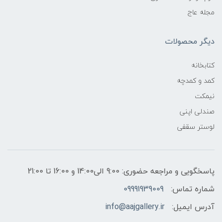
مجله عاج
دیگر محصولات
کتابخانه
کمد و کمدچه
نیمکت
صندلی اپنی
لوستر سقفی
پاسخگویی و مراجعه حضوری: 9:00 الی14:00 و 16:00 تا 21:00
شماره تماس:
09991939009
آدرس ایمیل:
info@aajgallery.ir