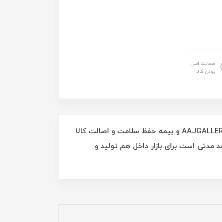
ضمانت اصل
بودن کالا
آباژور رومیزی کد AFR1143 از جنس چوب روسی طبیعی و قاب قطعات اورجینال دوربین از برند AAJ با ضمانت اصلی AAJGALLERY و بیمه حفظ سلامت و اصالت کالا
 مدتی است برای بازار داخل هم تولید و