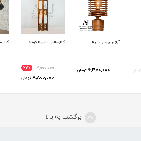
آباژور چوبی مارینا
کنارسالنی کاترینا کوتاه
کنار سال
27٪
12,000,000
6,380,000
ومان
تومان
8,800,000
تومان
برگشت به بالا