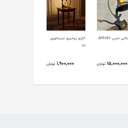
نی مدرن AFR1142
آباژور رومیزی مینیاتوری
آباژور رومیزی ژاکلین
لنا
چهارگوش
3,600,000
1,900,000
15,000,000
تومان
تومان
توم