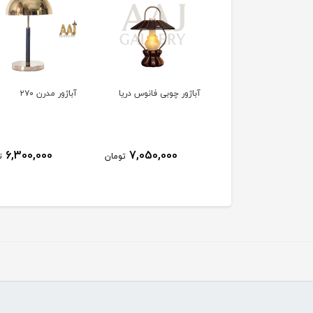
ژور چوبی لیما
آباژور چوبی فانوس دریا
آباژور مدرن ۲۷۰
6,300,000
7,050,000
5,280,000
تومان
تومان
ت