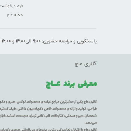
فرم درخواست
مجله عاج
پاسخگویی و مراجعه حضوری: 9:00 الی14:00 و 16:00 تا 21:00
گالری عاج
معرفی برند
عــاج
گالری عاج یکی از معتبرترین مراجع عرضه‌ی محصولات لوکس، هنری و دکورا
طراحی، تولید و ارائه‌ی محصولات خاص دکوراسیون داخلی، طیف گسترده‌ای 
شمعدان، میز و صندلی، کتابخانه، قاب، کافی‌تیبل، مجسمه، استند، آباژور
می‌دهد.
گالری عاج با افتخار، نمایندگی برترین برندهای بین‌المللی صنعت دکوراس