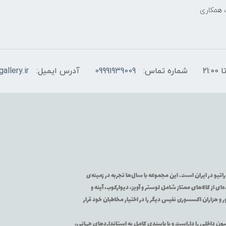
 همکاری
شماره تماس:
09991939009
آدرس ایمیل:
allery.ir
تیو در ایران است. این مجموعه با سال‌ها تجربه در زمینه‌ی
از کالاهای ممتاز شامل لوستر و آویز، دیوارکوب، آینه و
 و هزاران اکسسوری نفیس دیگر را در اختیار مخاطبان خود قرار
یون داخلی را داراست و با پایبندی کامل به استانداردهای جهانی،