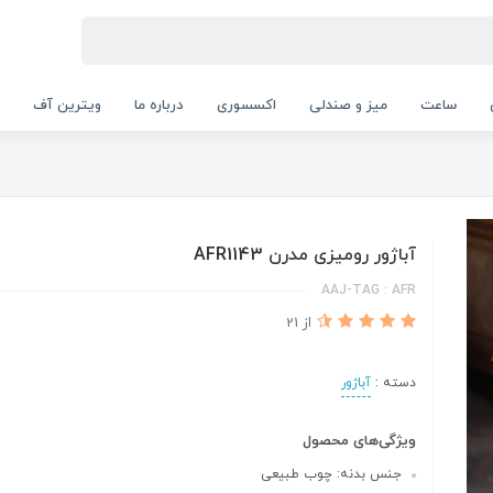
ساعت
میز و صندلی
اکسسوری
درباره ما
ویترین آف
آباژور رومیزی مدرن AFR1143
AAJ-TAG : AFR
از 21
دسته :
آباژور
ویژگی‌های محصول
جنس بدنه: چوب طبیعی