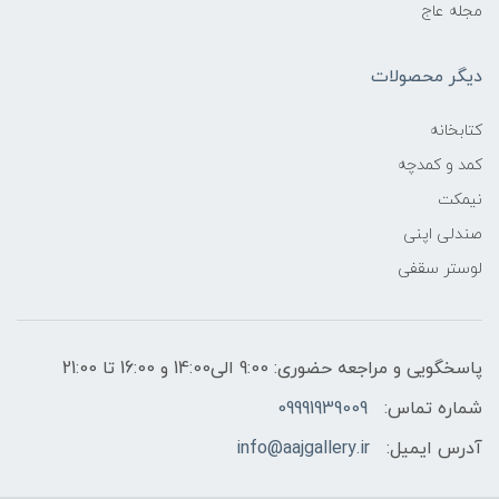
مجله عاج
دیگر محصولات
کتابخانه
کمد و کمدچه
نیمکت
صندلی اپنی
لوستر سقفی
پاسخگویی و مراجعه حضوری: 9:00 الی14:00 و 16:00 تا 21:00
شماره تماس:
09991939009
آدرس ایمیل:
info@aajgallery.ir