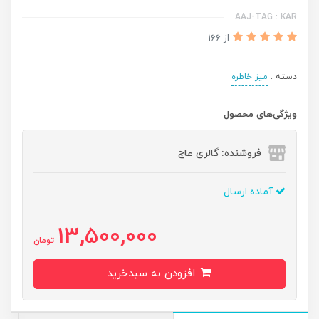
AAJ-TAG : KAR
از 166
دسته :
میز خاطره
ویژگی‌های محصول
فروشنده: گالری عاج
آماده ارسال
13,500,000
تومان
افزودن به سبدخرید