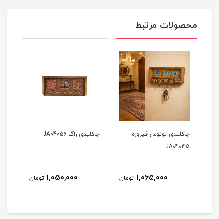
محصولات مرتبط
جاکلیدی لوتوس فیروزه -
جاکلیدی راگ JA04056
جاکل
JA04035
افقی ت
1,050,000
1,065,000
مان
تومان
تومان