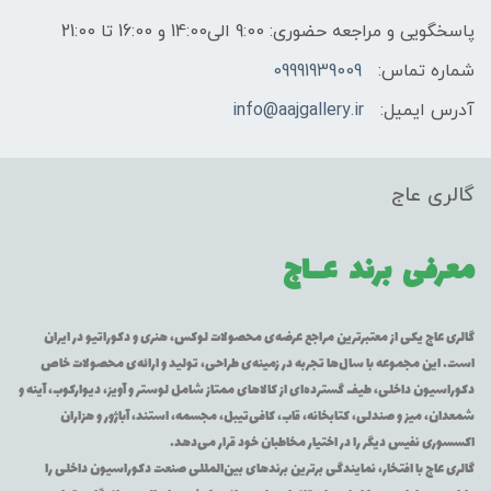
پاسخگویی و مراجعه حضوری: 9:00 الی14:00 و 16:00 تا 21:00
شماره تماس:
09991939009
آدرس ایمیل:
info@aajgallery.ir
گالری عاج
معرفی برند
عــاج
گالری عاج یکی از معتبرترین مراجع عرضه‌ی محصولات لوکس، هنری و دکوراتیو در ایران
است. این مجموعه با سال‌ها تجربه در زمینه‌ی طراحی، تولید و ارائه‌ی محصولات خاص
دکوراسیون داخلی، طیف گسترده‌ای از کالاهای ممتاز شامل لوستر و آویز، دیوارکوب، آینه و
شمعدان، میز و صندلی، کتابخانه، قاب، کافی‌تیبل، مجسمه، استند، آباژور و هزاران
اکسسوری نفیس دیگر را در اختیار مخاطبان خود قرار می‌دهد.
گالری عاج با افتخار، نمایندگی برترین برندهای بین‌المللی صنعت دکوراسیون داخلی را