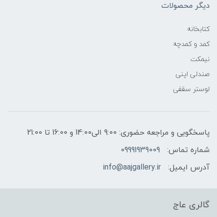
دیگر محصولات
کتابخانه
کمد و کمدچه
نیمکت
صندلی اپنی
لوستر سقفی
پاسخگویی و مراجعه حضوری: 9:00 الی14:00 و 16:00 تا 21:00
شماره تماس:
09991939009
آدرس ایمیل:
info@aajgallery.ir
گالری عاج