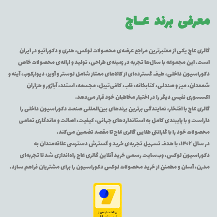
معرفی برند
عــاج
گالری عاج یکی از معتبرترین مراجع عرضه‌ی محصولات لوکس، هنری و دکوراتیو در ایران
است. این مجموعه با سال‌ها تجربه در زمینه‌ی طراحی، تولید و ارائه‌ی محصولات خاص
دکوراسیون داخلی، طیف گسترده‌ای از کالاهای ممتاز شامل لوستر و آویز، دیوارکوب، آینه و
شمعدان، میز و صندلی، کتابخانه، قاب، کافی‌تیبل، مجسمه، استند، آباژور و هزاران
اکسسوری نفیس دیگر را در اختیار مخاطبان خود قرار می‌دهد.
گالری عاج با افتخار، نمایندگی برترین برندهای بین‌المللی صنعت دکوراسیون داخلی را
داراست و با پایبندی کامل به استانداردهای جهانی، کیفیت، اصالت و ماندگاری تمامی
محصولات خود را با گارانتی طلایی گالری عاج تا مقصد تضمین می‌کند.
در سال ۱۴۰۲، با هدف تسهیل تجربه‌ی خرید و گسترش دسترسی علاقه‌مندان به
دکوراسیون لوکس، وب‌سایت رسمی خرید آنلاین گالری عاج راه‌اندازی شد تا تجربه‌ای
مدرن، آسان و مطمئن از خرید محصولات لوکس دکوراسیون را برای مشتریان فراهم سازد.