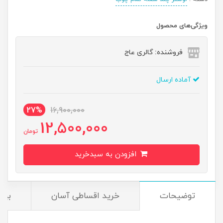
ویژگی‌های محصول
فروشنده: گالری عاج
آماده ارسال
27%
16,900,000
12,500,000
تومان
افزودن به سبدخرید
توضیحات
خرید اقساطی آسان
بیم