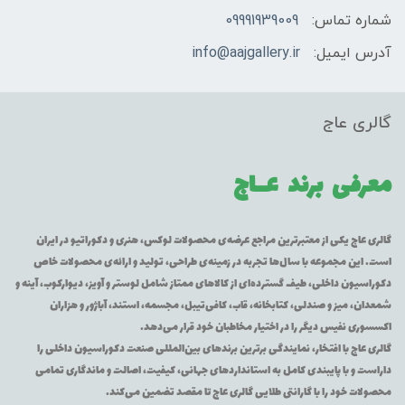
شماره تماس:
09991939009
آدرس ایمیل:
info@aajgallery.ir
گالری عاج
معرفی برند
عــاج
گالری عاج یکی از معتبرترین مراجع عرضه‌ی محصولات لوکس، هنری و دکوراتیو در ایران
است. این مجموعه با سال‌ها تجربه در زمینه‌ی طراحی، تولید و ارائه‌ی محصولات خاص
دکوراسیون داخلی، طیف گسترده‌ای از کالاهای ممتاز شامل لوستر و آویز، دیوارکوب، آینه و
شمعدان، میز و صندلی، کتابخانه، قاب، کافی‌تیبل، مجسمه، استند، آباژور و هزاران
اکسسوری نفیس دیگر را در اختیار مخاطبان خود قرار می‌دهد.
گالری عاج با افتخار، نمایندگی برترین برندهای بین‌المللی صنعت دکوراسیون داخلی را
داراست و با پایبندی کامل به استانداردهای جهانی، کیفیت، اصالت و ماندگاری تمامی
محصولات خود را با گارانتی طلایی گالری عاج تا مقصد تضمین می‌کند.