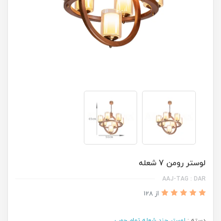
لوستر رومن 7 شعله
AAJ-TAG : DAR
از 128
دسته :
لوستر چند شعله تمام چوب