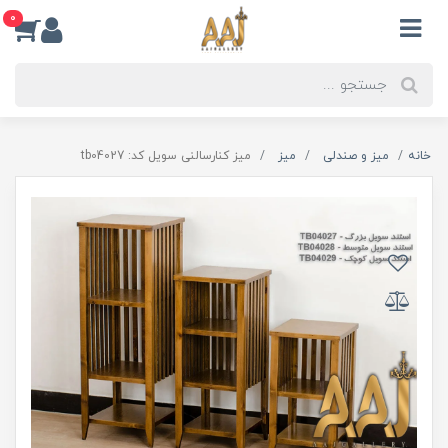
0
خانه
میز و صندلی
میز
میز کنارسالنی سویل کد: tb04027