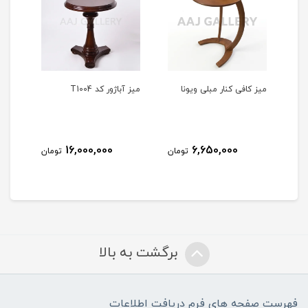
ا
میز آباژور کد T1004
میز آباژور کد TS1001
میز
9,000,000
16,000,000
ومان
تومان
تومان
برگشت به بالا
فهرست صفحه های فرم دریافت اطلاعات