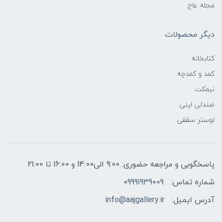
مجله عاج
دیگر محصولات
کتابخانه
کمد و کمدچه
نیمکت
صندلی اپنی
لوستر سقفی
پاسخگویی و مراجعه حضوری: 9:00 الی14:00 و 16:00 تا 21:00
شماره تماس:
09991939009
آدرس ایمیل:
info@aajgallery.ir