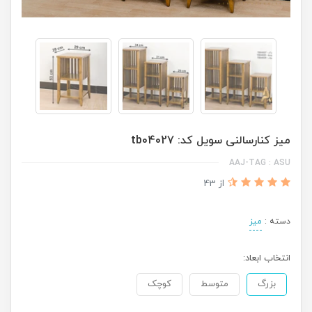
میز کنارسالنی سویل کد: tb04027
AAJ-TAG : ASU
از 43
دسته :
میز
انتخاب ابعاد:
بزرگ
متوسط
کوچک