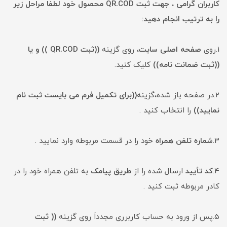
کاربران گرامی ، جهت ثبت QR.COD محصول خود لطفا مراحل زیر
را به ترتیب انجام دهید:
1.روی
صفحه اصلی سایت
، روی گزینه
((ثبت QR.COD )) و یا
((ثبت ضمانت نامه))
کلیک کنید.
2.در صفحه باز شده،گزینه
((برای تکمیل فرم می بایست ثبت نام
نمایید))
را انتخاب کنید .
3.
شماره
تلفن همراه
خود را در قسمت مربوطه وارد نمایید .
4.
کد تأیید
ارسال شده را از
طریق پیامک
به تلفن همراه خود را در
کادر مربوطه ثبت کنید .
5.پس از ورود به حساب کاربرری مجدداَ روی گزینه
(( ثبت