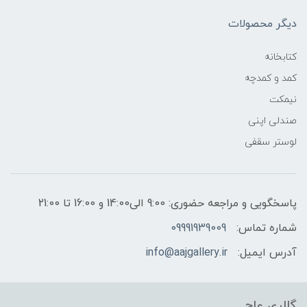
دیگر محصولات
کتابخانه
کمد و کمدچه
نیمکت
صندلی اپنی
لوستر سقفی
پاسخگویی و مراجعه حضوری: 9:00 الی14:00 و 16:00 تا 21:00
شماره تماس:
09991939009
آدرس ایمیل:
info@aajgallery.ir
گالری عاج