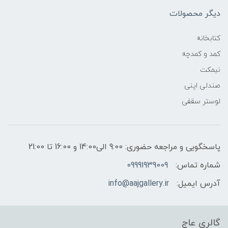
دیگر محصولات
کتابخانه
کمد و کمدچه
نیمکت
صندلی اپنی
لوستر سقفی
پاسخگویی و مراجعه حضوری: 9:00 الی14:00 و 16:00 تا 21:00
شماره تماس:
09991939009
آدرس ایمیل:
info@aajgallery.ir
گالری عاج