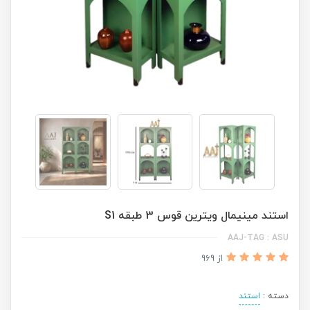
استند مینیمال ویترین قوس 3 طبقه S1
AAJ-TAG : ASU
از 969
دسته :
استند