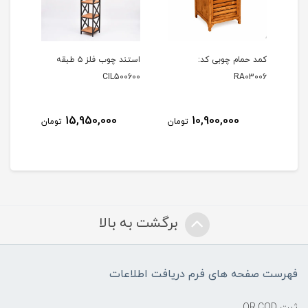
کمد حمام چوبی کد:
استند چوب فلز ۵ طبقه
CIL500600
RA03006
15,950,000
10,900,000
مان
تومان
تومان
برگشت به بالا
فهرست صفحه های فرم دریافت اطلاعات
ثبت QR.COD