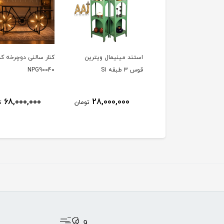
استند مینیمال ویترین
کنار سالنی دوچرخه کد
قوس 3 طبقه S1
NPG90040
68,000,000
28,000,000
تومان
ت