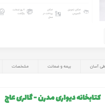
امکان تحویل
امکان
۷ روز ضمانت
اکسپرس
پرداخت در
بازگشت
محل
طی آسان
بیمه و ضمانت
مشخصات
کتابخانه دیواری مدرن - گالری عاج