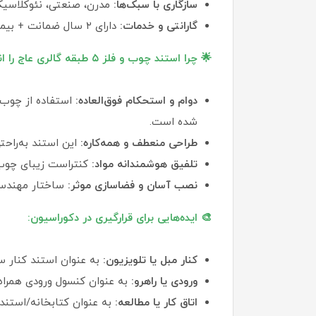
سازگاری با سبک‌ها:
مدرن، صنعتی، نئوکلاسی
گارانتی و خدمات:
دارای ۲ سال ضمانت + بیمه طلایی حفظ اصالت محصول گالری عاج
🌟 چرا استند چوب و فلز ۵ طبقه گالری عاج را انتخاب کنیم؟
دوام و استحکام فوق‌العاده:
استفاده از چوب 
شده است.
طراحی منعطف و همه‌کاره:
این استند به‌راح
تلفیق هوشمندانه مواد:
کنتراست زیبای چوب
نصب آسان و فضاسازی موثر:
ساختار مهندسی‌
🎨 ایده‌هایی برای قرارگیری در دکوراسیون:
کنار مبل یا تلویزیون:
به عنوان استند کنار سا
ورودی یا راهرو:
به عنوان کنسول ورودی همراه ب
اتاق کار یا مطالعه:
به عنوان کتابخانه/استند 