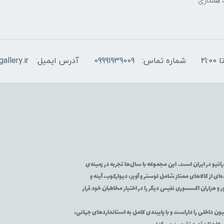
 همکاری
شماره تماس:
09991939009
آدرس ایمیل:
allery.ir
تیو در ایران است. این مجموعه با سال‌ها تجربه در زمینه‌ی
از کالاهای ممتاز شامل لوستر و آویز، دیوارکوب، آینه و
 و هزاران اکسسوری نفیس دیگر را در اختیار مخاطبان خود قرار
یون داخلی را داراست و با پایبندی کامل به استانداردهای جهانی،