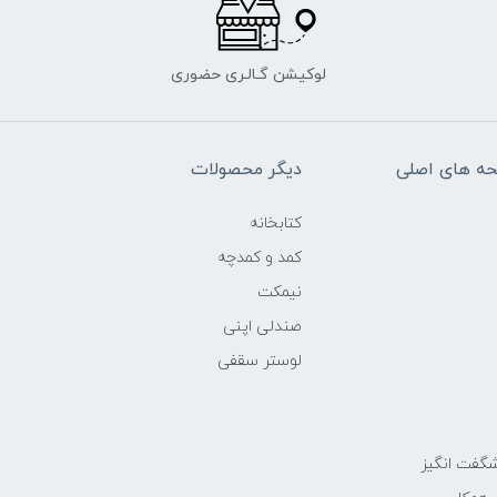
لوکیشن گـالـری حضوری
ه های اصلی
دیگر محصولات
کتابخانه
کمد و کمدچه
نیمکت
صندلی اپنی
لوستر سقفی
گفت انگیز