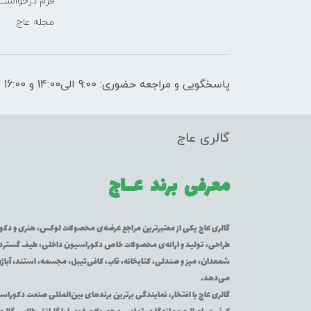
فرم درخواست
مجله عاج
پاسخگویی و مراجعه حضوری: 9:00 الی14:00 و 16:00 تا 21:00
گالری عاج
معرفی برند
عــاج
گالری عاج یکی از معتبرترین مراجع عرضه‌ی محصولات لوکس، هنری و دکورا
طراحی، تولید و ارائه‌ی محصولات خاص دکوراسیون داخلی، طیف گسترده‌ای 
شمعدان، میز و صندلی، کتابخانه، قاب، کافی‌تیبل، مجسمه، استند، آباژور
می‌دهد.
گالری عاج با افتخار، نمایندگی برترین برندهای بین‌المللی صنعت دکوراس