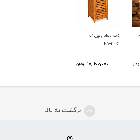
کمد حمام چوبی کد:
RA03006
10,900,000
ومان
تومان
برگشت به بالا