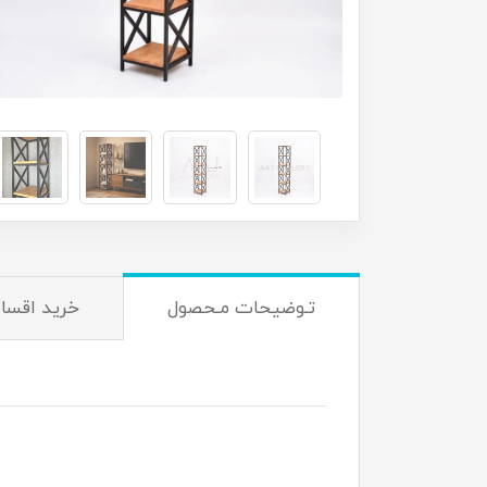
تـوضیحات مـحصول
خرید اقسا