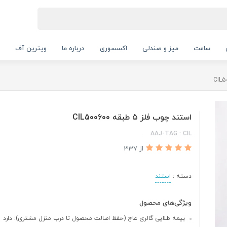
ساعت
میز و صندلی
اکسسوری
درباره ما
ویترین آف
استند چوب فلز ۵ طبقه CIL500600
AAJ-TAG : CIL
از 337
دسته :
استند
ویژگی‌های محصول
بیمه طلایی گالری عاج (حفظ اصالت محصول تا درب منزل مشتری): دارد