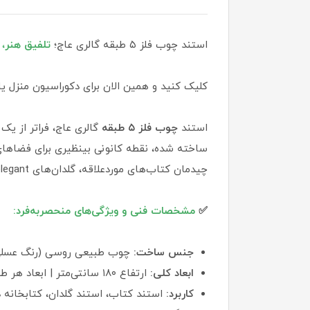
استند چوب فلز ۵ طبقه گالری عاج؛
تلفیق هنر
،
کلیک کنید و همین الان برای دکوراسیون منزل یا
استند
چوب فلز
۵ طبقه
گالری عاج، فراتر از ی
ساخته شده، نقطه کانونی بینظیری برای فضاهای
چیدمان کتاب‌های موردعلاقه، گلدان‌های elegant، کلکسیون‌های خاص یا وسایل دکوراتیو را فراهم می‌آورد.
✅
مشخصات فنی و ویژگی‌های منحصربه‌فرد:
جنس ساخت:
چوب طبیعی روسی (رنگ عسلی)
ابعاد کلی:
ارتفاع ۱۸۰ سانتی‌متر | ابعاد هر طبقه: ۳۰ در ۳۰ سانتی‌متر
کاربرد:
استند کتاب، استند گلدان، کتابخانه د