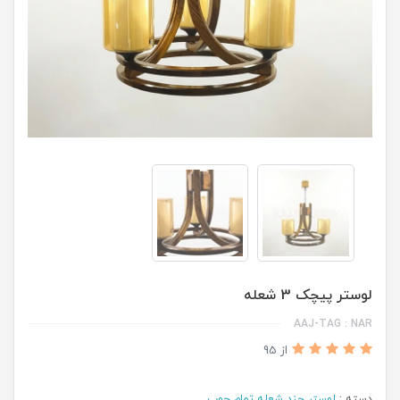
لوستر پیچک 3 شعله
AAJ-TAG : NAR
از 95
دسته :
لوستر چند شعله تمام چوب