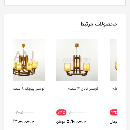
محصولات مرتبط
لوستر تابان 3 شعله
لوستر پیچک 8 شعله
لوستر
37٪
20,500,000
34٪
8,900,000
3
13,000,000
5,900,000
مان
تومان
تومان