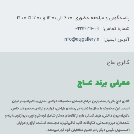
پاسخگویی و مراجعه حضوری: 9:00 الی14:00 و 16:00 تا 21:00
شماره تماس:
09991939009
آدرس ایمیل:
info@aajgallery.ir
گالری عاج
معرفی برند
عــاج
گالری عاج یکی از معتبرترین مراجع عرضه‌ی محصولات لوکس، هنری و دکوراتیو در ایران
است. این مجموعه با سال‌ها تجربه در زمینه‌ی طراحی، تولید و ارائه‌ی محصولات خاص
دکوراسیون داخلی، طیف گسترده‌ای از کالاهای ممتاز شامل لوستر و آویز، دیوارکوب، آینه و
شمعدان، میز و صندلی، کتابخانه، قاب، کافی‌تیبل، مجسمه، استند، آباژور و هزاران
اکسسوری نفیس دیگر را در اختیار مخاطبان خود قرار می‌دهد.