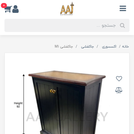
0
خانه
اکسسوری
جاکفشی
جاکفشی M1