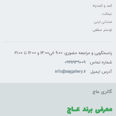
کمد و کمدچه
نیمکت
صندلی اپنی
لوستر سقفی
پاسخگویی و مراجعه حضوری: 9:00 الی14:00 و 16:00 تا 21:00
شماره تماس:
09991939009
آدرس ایمیل:
info@aajgallery.ir
گالری عاج
معرفی برند
عــاج