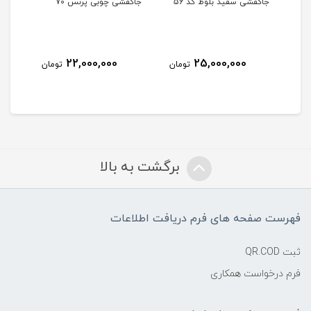
جاکفشی سفید بلوط کد 56
جاکفشی چوبی پرنس 70
جاکفشی
22,000,000
25,000,000
مان
تومان
تومان
برگشت به بالا
فهرست صفحه های فرم دریافت اطلاعات
ثبت QR.COD
فرم درخواست همکاری