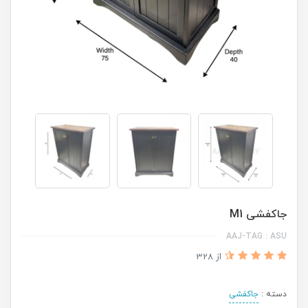
جاکفشی M1
AAJ-TAG : ASU
از 328
دسته :
جاکفشی