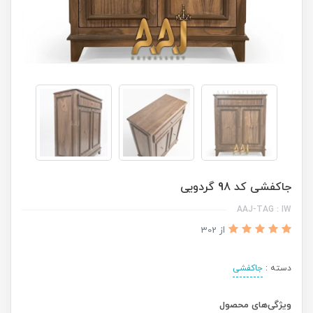
جاکفشی کد 98 گردویی
AAJ-TAG : IW
از 302
دسته :
جاکفشی
ویژگی‌های محصول