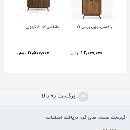
جاکفشی چوبی پرنس 70
جاکفشی کد 81 گردویی
جاکف
17,500,000
22,000,000
مان
تومان
تومان
برگشت به بالا
فهرست صفحه های فرم دریافت اطلاعات