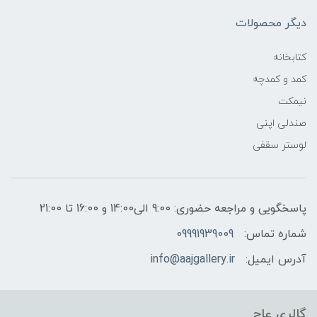
دیگر محصولات
کتابخانه
کمد و کمدچه
نیمکت
صندلی اپنی
لوستر سقفی
پاسخگویی و مراجعه حضوری: 9:00 الی14:00 و 16:00 تا 21:00
شماره تماس:
09991939009
آدرس ایمیل:
info@aajgallery.ir
گالری عاج