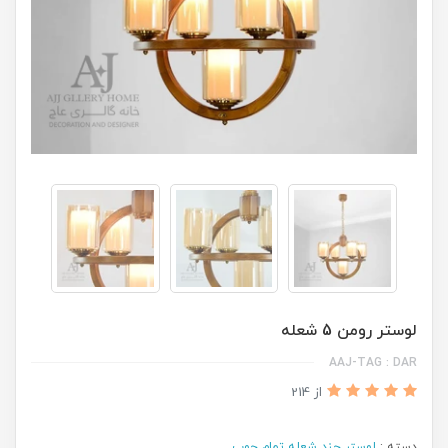
لوستر رومن 5 شعله
AAJ-TAG : DAR
از 214
دسته :
لوستر چند شعله تمام چوب