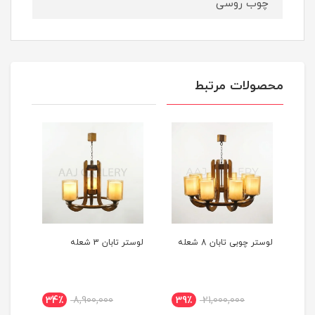
چوب روسی
محصولات مرتبط
لوستر چوبی تابان 8 شعله
لوستر تابان 3 شعله
لوستر
34٪
8,900,000
39٪
21,000,000
3