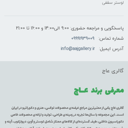
لوستر سقفی
پاسخگویی و مراجعه حضوری: 9:00 الی14:00 و 16:00 تا 21:00
شماره تماس:
09991939009
آدرس ایمیل:
info@aajgallery.ir
گالری عاج
معرفی برند
عــاج
گالری عاج یکی از معتبرترین مراجع عرضه‌ی محصولات لوکس، هنری و دکوراتیو در ایران
است. این مجموعه با سال‌ها تجربه در زمینه‌ی طراحی، تولید و ارائه‌ی محصولات خاص
دکوراسیون داخلی، طیف گسترده‌ای از کالاهای ممتاز شامل لوستر و آویز، دیوارکوب، آینه و