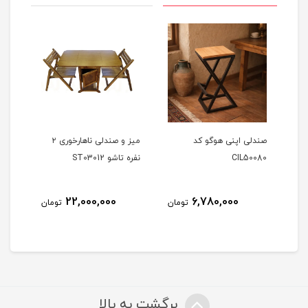
صندلی اپنی هوگو کد
میز و صندلی ناهارخوری ۲
صندل
CIL50080
نفره تاشو ST03012
002
22,000,000
6,780,000
مان
تومان
تومان
برگشت به بالا