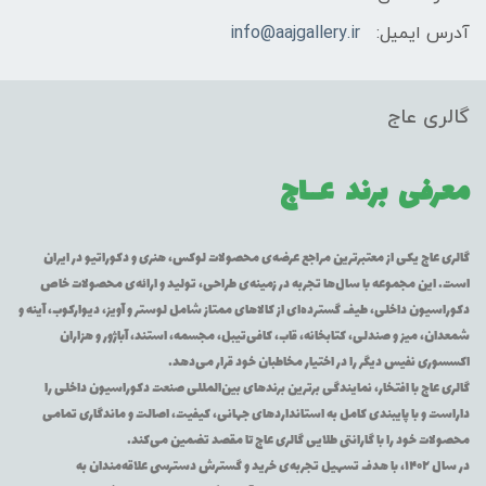
آدرس ایمیل:
info@aajgallery.ir
گالری عاج
معرفی برند
عــاج
گالری عاج یکی از معتبرترین مراجع عرضه‌ی محصولات لوکس، هنری و دکوراتیو در ایران
است. این مجموعه با سال‌ها تجربه در زمینه‌ی طراحی، تولید و ارائه‌ی محصولات خاص
دکوراسیون داخلی، طیف گسترده‌ای از کالاهای ممتاز شامل لوستر و آویز، دیوارکوب، آینه و
شمعدان، میز و صندلی، کتابخانه، قاب، کافی‌تیبل، مجسمه، استند، آباژور و هزاران
اکسسوری نفیس دیگر را در اختیار مخاطبان خود قرار می‌دهد.
گالری عاج با افتخار، نمایندگی برترین برندهای بین‌المللی صنعت دکوراسیون داخلی را
داراست و با پایبندی کامل به استانداردهای جهانی، کیفیت، اصالت و ماندگاری تمامی
محصولات خود را با گارانتی طلایی گالری عاج تا مقصد تضمین می‌کند.
در سال ۱۴۰۲، با هدف تسهیل تجربه‌ی خرید و گسترش دسترسی علاقه‌مندان به