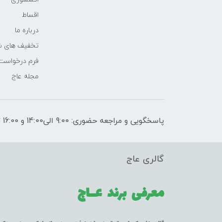
اقساط
درباره ما
تخفیف های ش
فرم درخواست
مجله عاج
پاسخگویی و مراجعه حضوری: 9:00 الی14:00 و 16:00 تا 21:00
گالری عاج
معرفی برند
عــاج