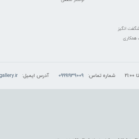
گفت انگیز
 همکاری
شماره تماس:
09991939009
آدرس ایمیل:
allery.ir