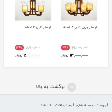
لوستر چوبی تابان 8 شعله
لوستر تابان 3 شعله
لوست
34٪
8,900,000
39٪
21,000,000
3
5,900,000
13,000,000
مان
تومان
تومان
برگشت به بالا
فهرست صفحه های فرم دریافت اطلاعات