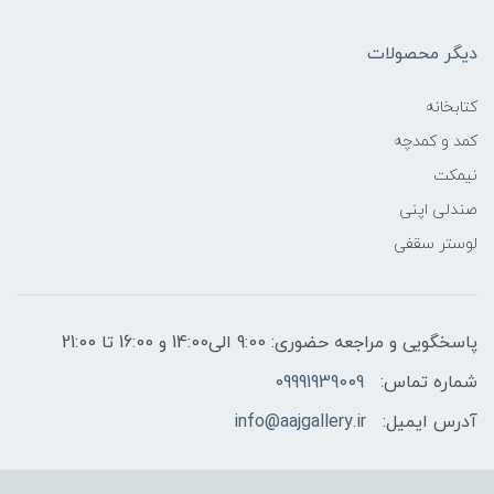
دیگر محصولات
کتابخانه
کمد و کمدچه
نیمکت
صندلی اپنی
لوستر سقفی
پاسخگویی و مراجعه حضوری: 9:00 الی14:00 و 16:00 تا 21:00
شماره تماس:
09991939009
آدرس ایمیل:
info@aajgallery.ir