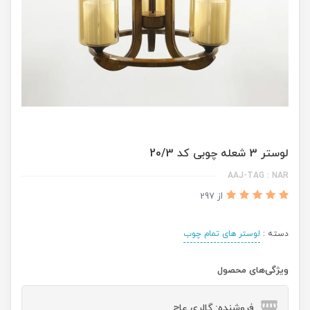
لوستر 3 شعله چوبی کد 20/3
AAJ-TAG : NAR
از 297
دسته :
لوستر های تمام چوب
ویژگی‌های محصول
فروشنده: گالری عاج